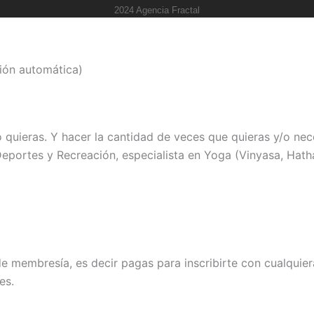
2024 Agencia Fractal
ión automática)
uieras. Y hacer la cantidad de veces que quieras y/o nece
eportes y Recreación, especialista en Yoga (Vinyasa, Hatha
embresía, es decir pagas para inscribirte con cualquiera 
es.