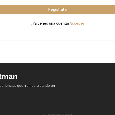
Regístrate
¿Ya tienes una cuenta?
Acceder
atman
xperiencias que iremos creando en